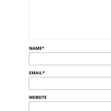
m
e
n
t
NAME
*
EMAIL
*
WEBSITE