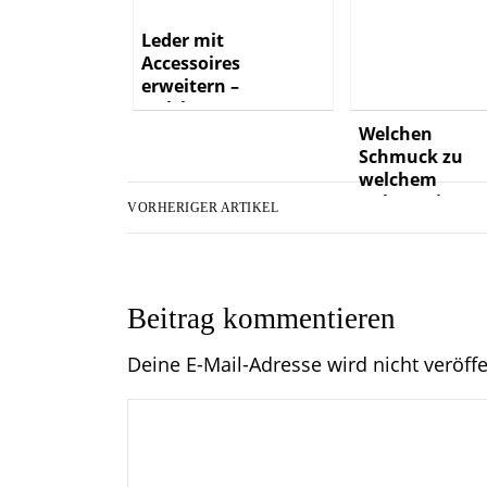
Leder mit
Accessoires
erweitern –
welche
Möglichkeiten
Welchen
gibt es?
Schmuck zu
welchem
Anlass wie
VORHERIGER ARTIKEL
kombinieren
Beitrag kommentieren
Deine E-Mail-Adresse wird nicht veröffe
C
o
m