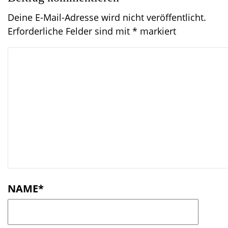
Deine E-Mail-Adresse wird nicht veröffentlicht.
Erforderliche Felder sind mit
*
markiert
C
o
m
m
e
n
t
NAME
*