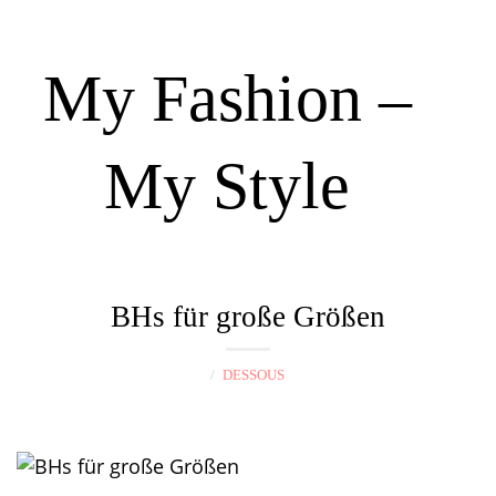
My Fashion –
My Style
N
a
BHs für große Größen
v
i
DESSOUS
g
a
t
i