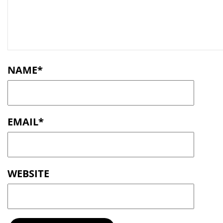
n
t
NAME
*
EMAIL
*
WEBSITE