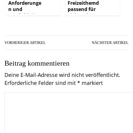
Anforderunge
Freizeithemd
n und
passend für
Möglichkeiten
viele Anlässe
VORHERIGER ARTIKEL
NÄCHSTER ARTIKEL
Beitrag kommentieren
Deine E-Mail-Adresse wird nicht veröffentlicht.
Erforderliche Felder sind mit
*
markiert
C
o
m
m
e