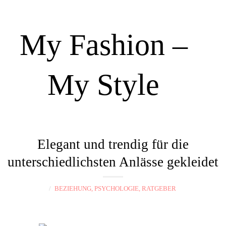
My Fashion –
My Style
N
a
Elegant und trendig für die
v
unterschiedlichsten Anlässe gekleidet
i
g
BEZIEHUNG, PSYCHOLOGIE, RATGEBER
a
t
i