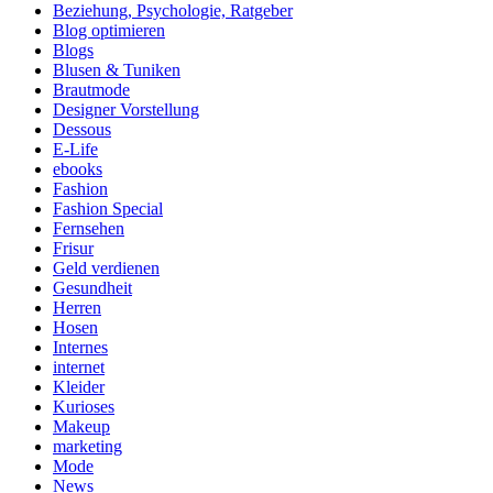
Beziehung, Psychologie, Ratgeber
Blog optimieren
Blogs
Blusen & Tuniken
Brautmode
Designer Vorstellung
Dessous
E-Life
ebooks
Fashion
Fashion Special
Fernsehen
Frisur
Geld verdienen
Gesundheit
Herren
Hosen
Internes
internet
Kleider
Kurioses
Makeup
marketing
Mode
News