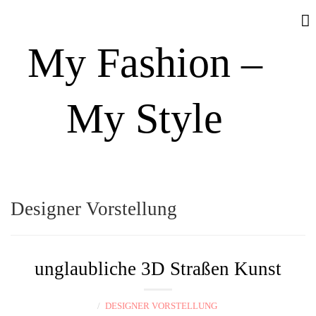
My Fashion –
My Style
N
a
Designer Vorstellung
v
i
g
unglaubliche 3D Straßen Kunst
a
t
DESIGNER VORSTELLUNG
i