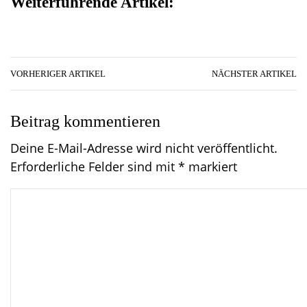
Weiterführende Artikel:
VORHERIGER ARTIKEL
NÄCHSTER ARTIKEL
Beitrag kommentieren
Deine E-Mail-Adresse wird nicht veröffentlicht.
Erforderliche Felder sind mit
*
markiert
C
o
m
m
e
n