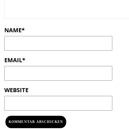
t
NAME
*
EMAIL
*
WEBSITE