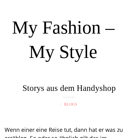
My Fashion –
My Style
N
a
Storys aus dem Handyshop
v
i
BLOGS
g
a
t
Wenn einer eine Reise tut, dann hat er was zu
i