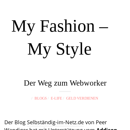
My Fashion –
My Style
N
a
Der Weg zum Webworker
v
i
BLOGS
E-LIFE
GELD VERDIENEN
g
a
t
Der Blog
Selbständig-im-Netz.de
von Peer
i