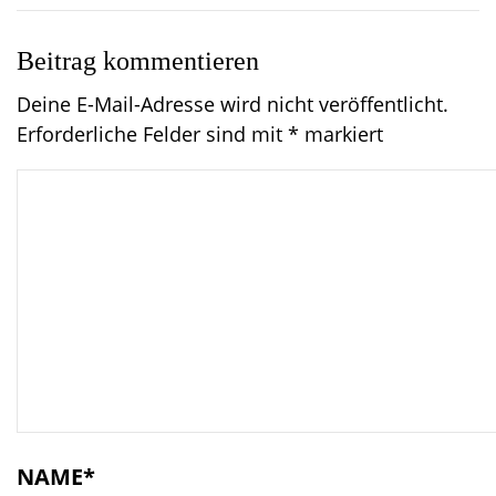
Beitrag kommentieren
Deine E-Mail-Adresse wird nicht veröffentlicht.
Erforderliche Felder sind mit
*
markiert
C
o
m
m
e
n
t
NAME
*