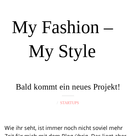
My Fashion –
My Style
N
a
Bald kommt ein neues Projekt!
v
i
STARTUPS
g
a
t
Wie ihr seht, ist immer noch nicht soviel mehr
i