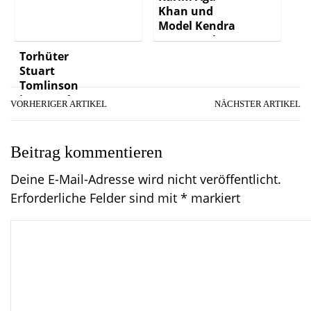
Khan und
Model Kendra
Spears – Ehe
unter keinen
Torhüter
guten
Stuart
Vorzeichen?
Tomlinson
jetzt auch
VORHERIGER ARTIKEL
NÄCHSTER ARTIKEL
Model
Beitrag kommentieren
Deine E-Mail-Adresse wird nicht veröffentlicht.
Erforderliche Felder sind mit
*
markiert
C
o
m
m
e