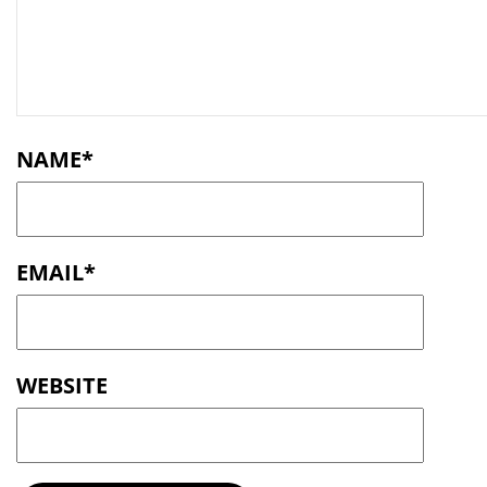
n
t
NAME
*
EMAIL
*
WEBSITE