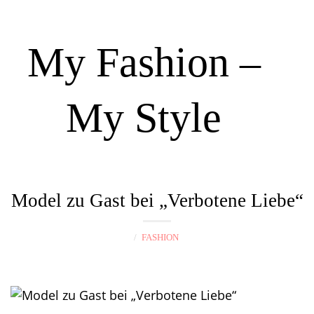
My Fashion –
My Style
N
a
Model zu Gast bei „Verbotene Liebe“
v
i
FASHION
g
a
t
i