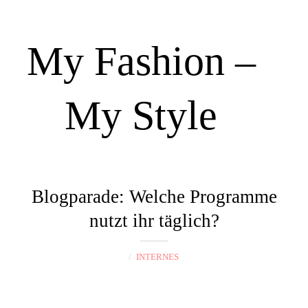
My Fashion –
My Style
N
a
Blogparade: Welche Programme
v
nutzt ihr täglich?
i
g
INTERNES
a
t
i