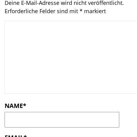
Deine E-Mail-Adresse wird nicht veröffentlicht.
Erforderliche Felder sind mit
*
markiert
C
o
m
m
e
n
t
NAME
*